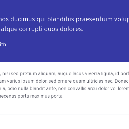
mos ducimus qui blanditiis praesentium vol
i atque corrupti quos dolores.
ith
 nisi sed pretium aliquam, augue lacus viverra ligula, id po
uam varius ipsum dolor, sed ornare quam ultricies nec. Donec 
nia, odio nulla blandit ante, non convallis arcu dolor vel lor
aecenas porta maximus porta.