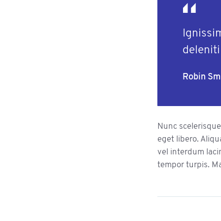
Ignissi
delenit
Robin Sm
Nunc scelerisque,
eget libero. Aliq
vel interdum laci
tempor turpis. M