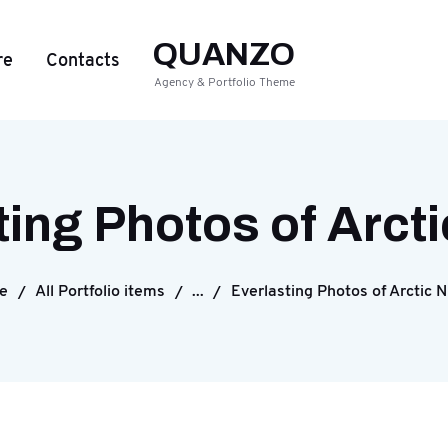
QUANZO
re
Contacts
Agency & Portfolio Theme
ting Photos of Arcti
e
All Portfolio items
...
Everlasting Photos of Arctic N