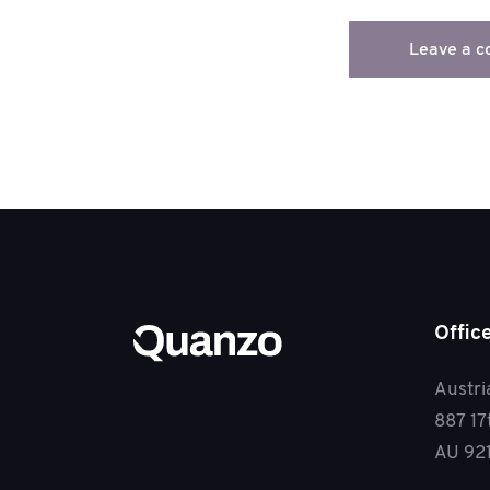
Offic
Austri
887 17
AU 92