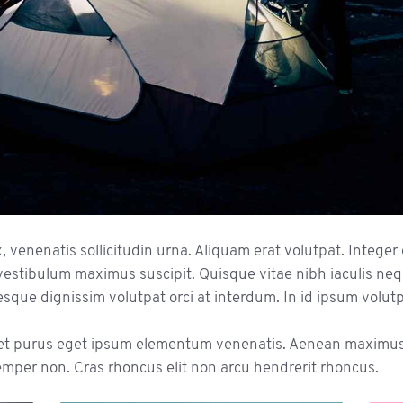
 venenatis sollicitudin urna. Aliquam erat volutpat. Intege
estibulum maximus suscipit. Quisque vitae nibh iaculis neq
sque dignissim volutpat orci at interdum. In id ipsum volutp
et purus eget ipsum elementum venenatis. Aenean maximu
emper non. Cras rhoncus elit non arcu hendrerit rhoncus.