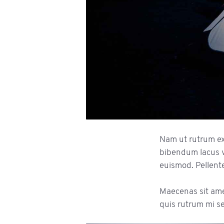
Nam ut rutrum ex,
bibendum lacus v
euismod. Pellente
Maecenas sit am
quis rutrum mi s