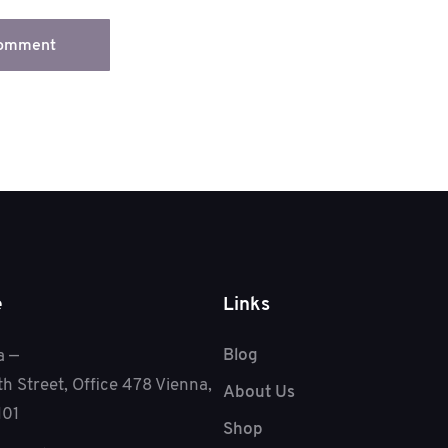
e
Links
Blog
a —
th Street, Office 478 Vienna,
About Us
101
Shop