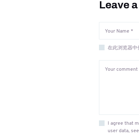
Leave 
在此浏览器中
I agree that m
user data, se