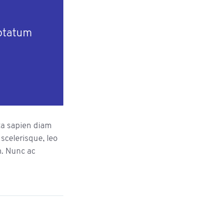
uptatum
rta sapien diam
scelerisque, leo
em. Nunc ac