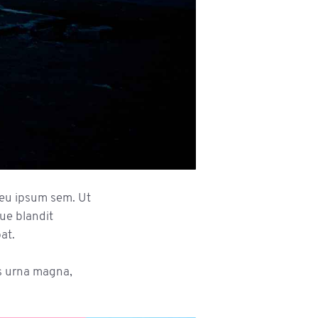
r eu ipsum sem. Ut
ue blandit
at.
s urna magna,