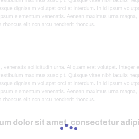
estibulum maximus suscipit. Quisque vitae nibh iaculis nequ
sque dignissim volutpat orci at interdum. In id ipsum volut
 ipsum elementum venenatis. Aenean maximus urna magna, 
 rhoncus elit non arcu hendrerit rhoncus.
 venenatis sollicitudin urna. Aliquam erat volutpat. Integer
estibulum maximus suscipit. Quisque vitae nibh iaculis nequ
sque dignissim volutpat orci at interdum. In id ipsum volut
 ipsum elementum venenatis. Aenean maximus urna magna, 
 rhoncus elit non arcu hendrerit rhoncus.
m dolor sit amet, consectetur adipi