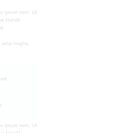
 eu ipsum sem. Ut
e blandit
at.
s urna magna,
 vel
r
 eu ipsum sem. Ut