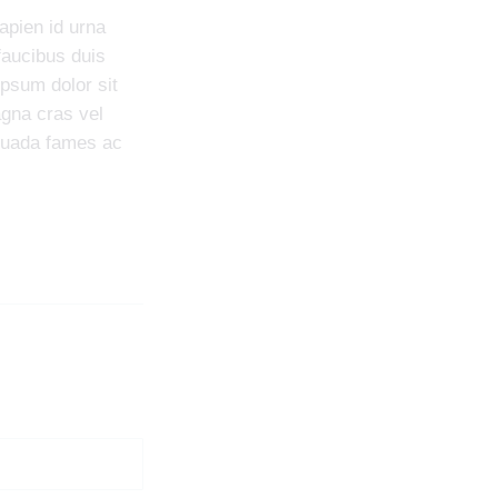
sapien id urna
faucibus duis
ipsum dolor sit
agna cras vel
esuada fames ac