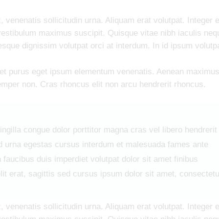
 venenatis sollicitudin urna. Aliquam erat volutpat. Integer
estibulum maximus suscipit. Quisque vitae nibh iaculis nequ
sque dignissim volutpat orci at interdum. In id ipsum volutp
et purus eget ipsum elementum venenatis. Aenean maximu
emper non. Cras rhoncus elit non arcu hendrerit rhoncus.
ingilla congue dolor porttitor magna cras vel libero hendrerit
d urna egestas cursus interdum et malesuada fames ante
n faucibus duis imperdiet volutpat dolor sit amet finibus
lit erat, sagittis sed cursus ipsum dolor sit amet, consectetu
 venenatis sollicitudin urna. Aliquam erat volutpat. Integer