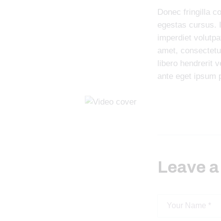
Donec fringilla c
egestas cursus. 
imperdiet volutpat
amet, consectetur
libero hendrerit
ante eget ipsum p
Leave 