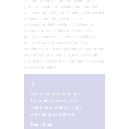
finibus. Donec vulputate faucibus urna
porttitor accumsan. Vestibulum bibendum
ac ipsum eget ultrices. Vestibulum imperdiet
massa sit amet massa lacinia, eu
consectetur nibh tincidunt. Vestibulum
egestas, purus et viverra lacinia, tortor
ipsum aliquam ex, id convallis dui leo a
tellus. Aenean ac magna arcu. Sed
sollicitudin, tellus non blandit volutpat, turpis
velit rutrum odio, vehicula mollis eros elit
quis tellus. Nullam et orci feugiat mi sodales
blandit a eu tellus.
Ignissimos ducimus qui
blanditiis praesentium
voluptatum deleniti atque
corrupti quos dolores.
Robin Smith