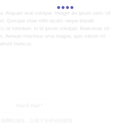
na. Aliquam erat volutpat. Integer eu ipsum sem. Ut
. Quisque vitae nibh iaculis neque blandit
ci at interdum. In id ipsum volutpat. Maecenas sit
s. Aenean maximus urna magna, quis rutrum mi
drerit rhoncus.
址和网站地址，以便下次评论时使用。