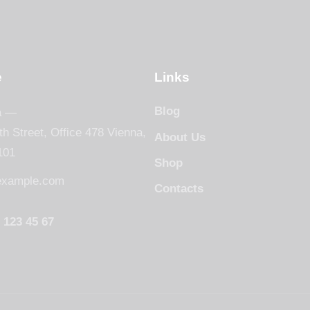
e
Links
Blog
a —
th Street, Office 478 Vienna,
About Us
101
Shop
example.com
Contacts
 123 45 67