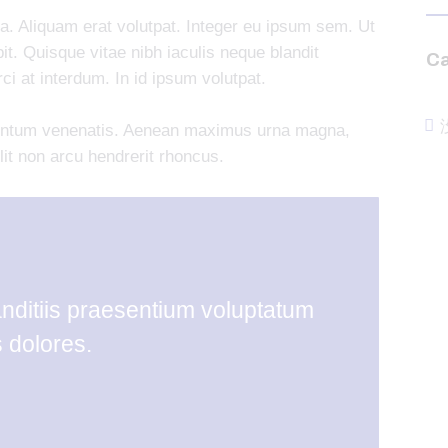
na. Aliquam erat volutpat. Integer eu ipsum sem. Ut
. Quisque vitae nibh iaculis neque blandit
Ca
i at interdum. In id ipsum volutpat.
entum venenatis. Aenean maximus urna magna,
it non arcu hendrerit rhoncus.
nditiis praesentium voluptatum
s dolores.