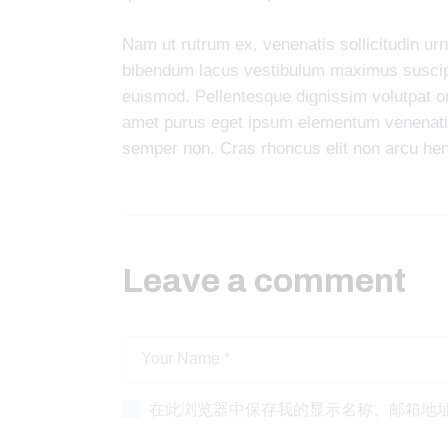
Nam ut rutrum ex, venenatis sollicitudin ur
bibendum lacus vestibulum maximus suscipit
euismod. Pellentesque dignissim volutpat or
amet purus eget ipsum elementum venenati
semper non. Cras rhoncus elit non arcu hen
Leave a comment
在此浏览器中保存我的显示名称、邮箱地