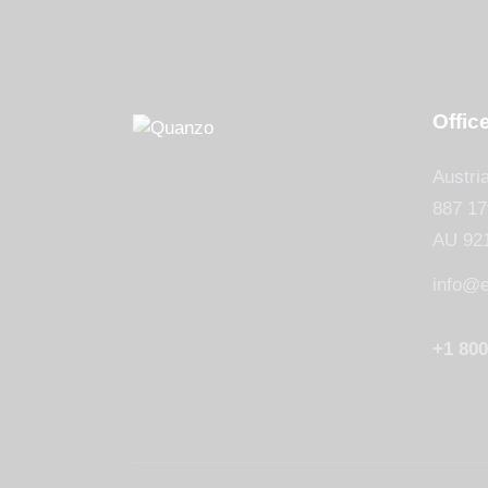
Offic
Austri
887 17
AU 92
info@
+1 800