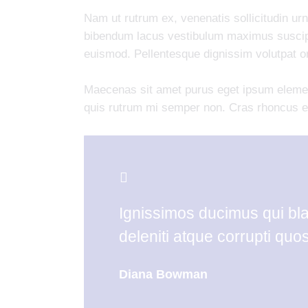
Nam ut rutrum ex, venenatis sollicitudin ur
bibendum lacus vestibulum maximus suscipit
euismod. Pellentesque dignissim volutpat orc
Maecenas sit amet purus eget ipsum elem
quis rutrum mi semper non. Cras rhoncus el
Ignissimos ducimus qui bla
deleniti atque corrupti quo
Diana Bowman