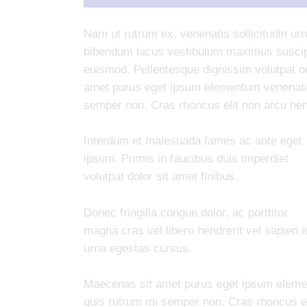
Nam ut rutrum ex, venenatis sollicitudin ur
bibendum lacus vestibulum maximus suscipit
euismod. Pellentesque dignissim volutpat or
amet purus eget ipsum elementum venenati
semper non. Cras rhoncus elit non arcu hen
Interdum et malesuada fames ac ante eget
ipsum. Primis in faucibus duis imperdiet
volutpat dolor sit amet finibus.
Donec fringilla congue dolor, ac porttitor
magna cras vel libero hendrerit vel sapien i
urna egestas cursus.
Maecenas sit amet purus eget ipsum elem
quis rutrum mi semper non. Cras rhoncus el